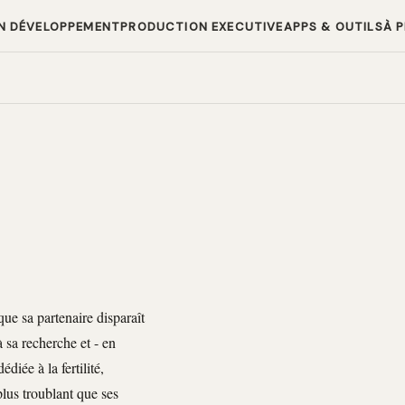
N DÉVELOPPEMENT
PRODUCTION EXECUTIVE
APPS & OUTILS
À 
ue sa partenaire disparaît
 sa recherche et - en
iée à la fertilité,
plus troublant que ses