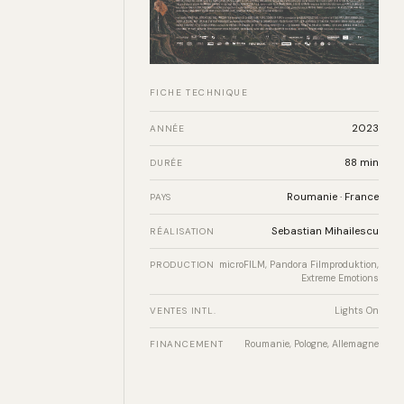
FICHE TECHNIQUE
2023
ANNÉE
88 min
DURÉE
Roumanie · France
PAYS
Sebastian Mihailescu
RÉALISATION
PRODUCTION
microFILM, Pandora Filmproduktion,
Extreme Emotions
VENTES INTL.
Lights On
FINANCEMENT
Roumanie, Pologne, Allemagne