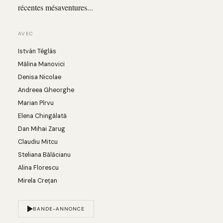
récentes mésaventures...
AVEC
István Téglás
Mălina Manovici
Denisa Nicolae
Andreea Gheorghe
Marian Pîrvu
Elena Chingălată
Dan Mihai Zarug
Claudiu Mitcu
Steliana Bălăcianu
Alina Florescu
Mirela Crețan
BANDE-ANNONCE